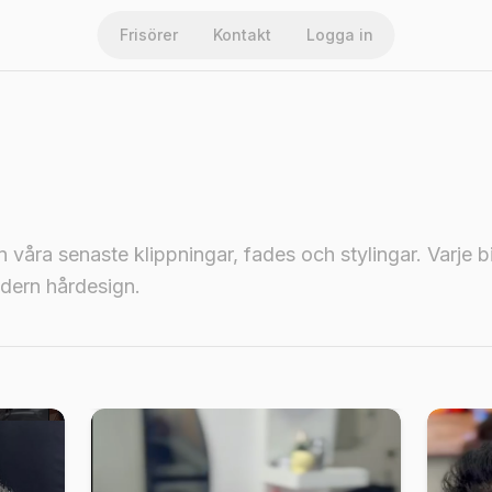
Frisörer
Kontakt
Logga in
ån våra senaste klippningar, fades och stylingar. Varje b
odern hårdesign.