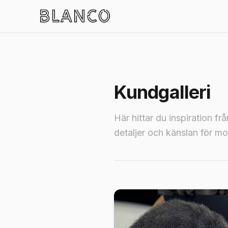
Kundgalleri
Här hittar du inspiration fr
detaljer och känslan för m