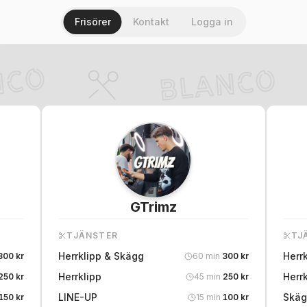
Frisörer
Kontakt
Logga in
GTrimz
TJÄNSTER
TJ
Herrklipp & Skägg
Herr
300
kr
60
min
·
300
kr
Herrklipp
Herrk
250
kr
45
min
·
250
kr
LINE-UP
Skäg
150
kr
15
min
·
100
kr