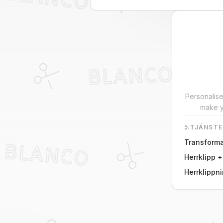
Personalise
make y
TJÄNSTE
Transforma
Herrklipp 
Herrklippn