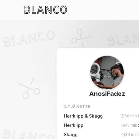
AnosiFadez
TJÄNSTER
Herrklipp & Skägg
60
min
·
Herrklipp
45
min
·
Skägg
30
min
·