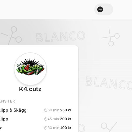
K4.cutz
ÄNSTER
klipp & Skägg
60
min
·
250
kr
lipp
45
min
·
200
kr
g
30
min
·
100
kr