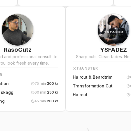
RasoCutz
YSFADEZ
d and professional consult, to
Sharp cuts. Clean fades. No
ou look fresh every time.
TJÄNSTER
R
Haircut & Beardtrim
tion
75
min
·
300
kr
Transformation Cut
+ skägg
60
min
·
250
kr
Haircut
ing
45
min
·
200
kr