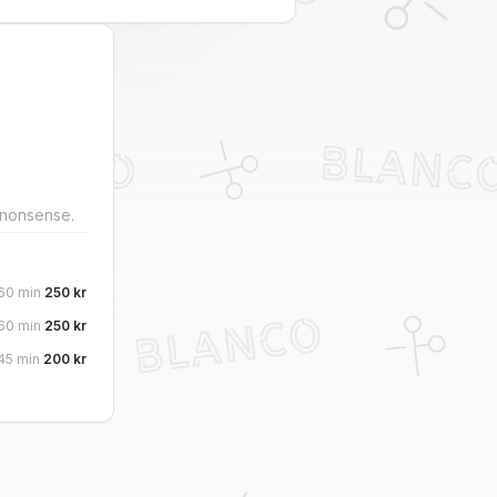
 nonsense.
60
min
·
250
kr
60
min
·
250
kr
45
min
·
200
kr