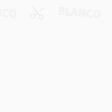
nco
Kundservice
Frisörer
 svar
Logga in
ri
Kontakta oss