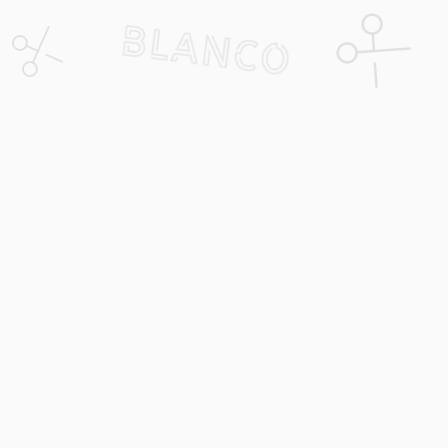
Policy
Användarvillkor
Integritetspolicy
Köpvillkor