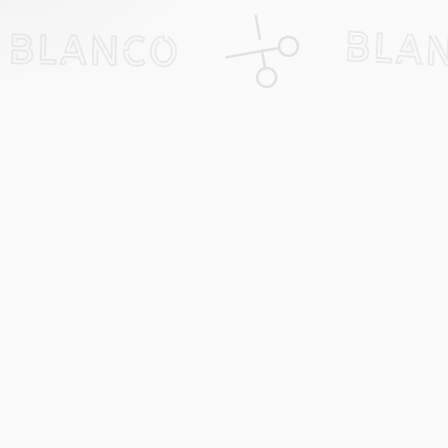
Om Bla
Om oss
You’re one haircut away from
Frågor &
handsome
Kundgalle